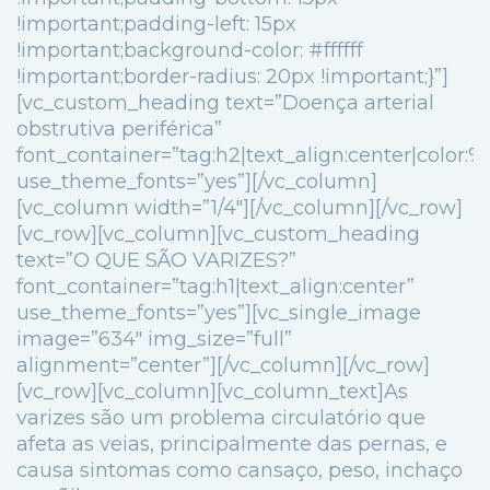
!important;padding-left: 15px
!important;background-color: #ffffff
!important;border-radius: 20px !important;}”]
[vc_custom_heading text=”Doença arterial
obstrutiva periférica”
font_container=”tag:h2|text_align:center|color
use_theme_fonts=”yes”][/vc_column]
[vc_column width=”1/4″][/vc_column][/vc_row]
[vc_row][vc_column][vc_custom_heading
text=”O QUE SÃO VARIZES?”
font_container=”tag:h1|text_align:center”
use_theme_fonts=”yes”][vc_single_image
image=”634″ img_size=”full”
alignment=”center”][/vc_column][/vc_row]
[vc_row][vc_column][vc_column_text]As
varizes são um problema circulatório que
afeta as veias, principalmente das pernas, e
causa sintomas como cansaço, peso, inchaço