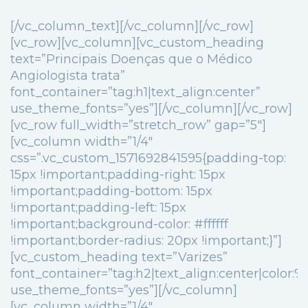
[/vc_column_text][/vc_column][/vc_row]
[vc_row][vc_column][vc_custom_heading
text=”Principais Doenças que o Médico
Angiologista trata”
font_container=”tag:h1|text_align:center”
use_theme_fonts=”yes”][/vc_column][/vc_row]
[vc_row full_width=”stretch_row” gap=”5″]
[vc_column width=”1/4″
css=”.vc_custom_1571692841595{padding-top:
15px !important;padding-right: 15px
!important;padding-bottom: 15px
!important;padding-left: 15px
!important;background-color: #ffffff
!important;border-radius: 20px !important;}”]
[vc_custom_heading text=”Varizes”
font_container=”tag:h2|text_align:center|color
use_theme_fonts=”yes”][/vc_column]
[vc_column width=”1/4″