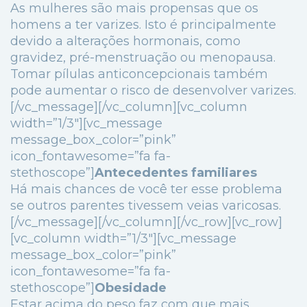
As mulheres são mais propensas que os
homens a ter varizes. Isto é principalmente
devido a alterações hormonais, como
gravidez, pré-menstruação ou menopausa.
Tomar pílulas anticoncepcionais também
pode aumentar o risco de desenvolver varizes.
[/vc_message][/vc_column][vc_column
width=”1/3″][vc_message
message_box_color=”pink”
icon_fontawesome=”fa fa-
stethoscope”]
Antecedentes familiares
Há mais chances de você ter esse problema
se outros parentes tivessem veias varicosas.
[/vc_message][/vc_column][/vc_row][vc_row]
[vc_column width=”1/3″][vc_message
message_box_color=”pink”
icon_fontawesome=”fa fa-
stethoscope”]
Obesidade
Estar acima do peso faz com que mais