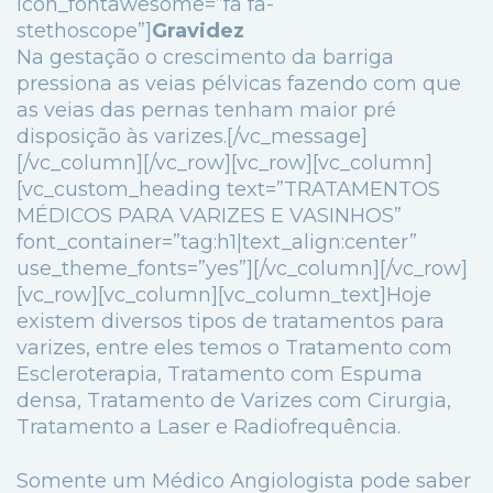
icon_fontawesome=”fa fa-
stethoscope”]
Gravidez
Na gestação o crescimento da barriga
pressiona as veias pélvicas fazendo com que
as veias das pernas tenham maior pré
disposição às varizes.[/vc_message]
[/vc_column][/vc_row][vc_row][vc_column]
[vc_custom_heading text=”TRATAMENTOS
MÉDICOS PARA VARIZES E VASINHOS”
font_container=”tag:h1|text_align:center”
use_theme_fonts=”yes”][/vc_column][/vc_row]
[vc_row][vc_column][vc_column_text]Hoje
existem diversos tipos de tratamentos para
varizes, entre eles temos o Tratamento com
Escleroterapia, Tratamento com Espuma
densa, Tratamento de Varizes com Cirurgia,
Tratamento a Laser e Radiofrequência.
Somente um Médico Angiologista pode saber