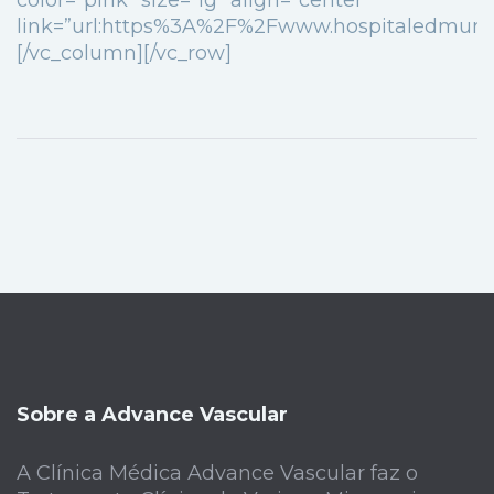
color=”pink” size=”lg” align=”center”
link=”url:https%3A%2F%2Fwww.hospitaledmund
[/vc_column][/vc_row]
Sobre a Advance Vascular
A Clínica Médica Advance Vascular faz o