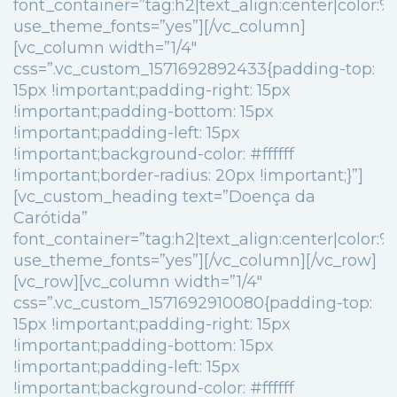
font_container=”tag:h2|text_align:center|color
use_theme_fonts=”yes”][/vc_column]
[vc_column width=”1/4″
css=”.vc_custom_1571692892433{padding-top:
15px !important;padding-right: 15px
!important;padding-bottom: 15px
!important;padding-left: 15px
!important;background-color: #ffffff
!important;border-radius: 20px !important;}”]
[vc_custom_heading text=”Doença da
Carótida”
font_container=”tag:h2|text_align:center|color
use_theme_fonts=”yes”][/vc_column][/vc_row]
[vc_row][vc_column width=”1/4″
css=”.vc_custom_1571692910080{padding-top:
15px !important;padding-right: 15px
!important;padding-bottom: 15px
!important;padding-left: 15px
!important;background-color: #ffffff