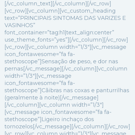
[/vc_column_text][/vc_column][/vc_row]
[vc_row][vc_column][vc_custom_heading
text=”PRINCIPAIS SINTOMAS DAS VARIZES E
VASINHOS”
font_container=”tag:h1|text_align:center”
use_theme_fonts=”yes”][/vc_column][/vc_row]
[vc_row][vc_column width=”1/3″][vc_message
icon_fontawesome=”fa fa-
stethoscope”]Sensação de peso, e dor nas
pernas[/vc_message][/vc_column][vc_column
width=”1/3″][vc_message
icon_fontawesome=”fa fa-
stethoscope”]Cãibras nas coxas e panturrilhas
(geralmente à noite)[/vc_message]
[/vc_column][vc_column width=”1/3″]
[vc_message icon_fontawesome=”fa fa-
stethoscope”]Ligeiro inchaço dos
tornozelos[/vc_message][/vc_column][/vc_row]
[vc_row][vc_column width=”1/3″][vc_message