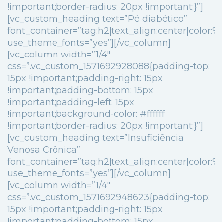
!important;border-radius: 20px !important;}”]
[vc_custom_heading text=”Pé diabético”
font_container=”tag:h2|text_align:center|color
use_theme_fonts=”yes”][/vc_column]
[vc_column width=”1/4″
css=”.vc_custom_1571692928088{padding-top:
15px !important;padding-right: 15px
!important;padding-bottom: 15px
!important;padding-left: 15px
!important;background-color: #ffffff
!important;border-radius: 20px !important;}”]
[vc_custom_heading text=”Insuficiência
Venosa Crônica”
font_container=”tag:h2|text_align:center|color
use_theme_fonts=”yes”][/vc_column]
[vc_column width=”1/4″
css=”.vc_custom_1571692948623{padding-top:
15px !important;padding-right: 15px
!important;padding-bottom: 15px