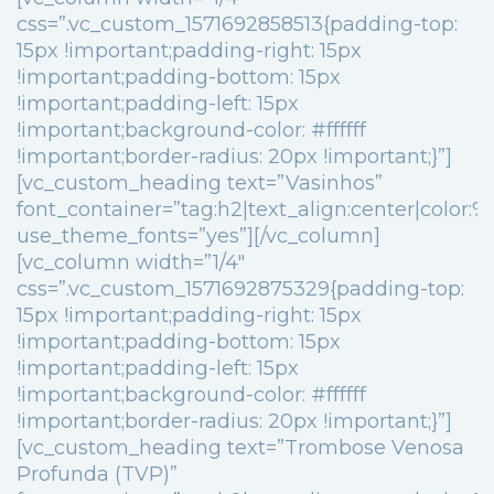
css=”.vc_custom_1571692858513{padding-top:
15px !important;padding-right: 15px
!important;padding-bottom: 15px
!important;padding-left: 15px
!important;background-color: #ffffff
!important;border-radius: 20px !important;}”]
[vc_custom_heading text=”Vasinhos”
font_container=”tag:h2|text_align:center|color
use_theme_fonts=”yes”][/vc_column]
[vc_column width=”1/4″
css=”.vc_custom_1571692875329{padding-top:
15px !important;padding-right: 15px
!important;padding-bottom: 15px
!important;padding-left: 15px
!important;background-color: #ffffff
!important;border-radius: 20px !important;}”]
[vc_custom_heading text=”Trombose Venosa
Profunda (TVP)”