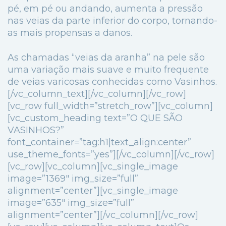
pé, em pé ou andando, aumenta a pressão
nas veias da parte inferior do corpo, tornando-
as mais propensas a danos.
As chamadas “veias da aranha” na pele são
uma variação mais suave e muito frequente
de veias varicosas conhecidas como Vasinhos.
[/vc_column_text][/vc_column][/vc_row]
[vc_row full_width=”stretch_row”][vc_column]
[vc_custom_heading text=”O QUE SÃO
VASINHOS?”
font_container=”tag:h1|text_align:center”
use_theme_fonts=”yes”][/vc_column][/vc_row]
[vc_row][vc_column][vc_single_image
image=”1369″ img_size=”full”
alignment=”center”][vc_single_image
image=”635″ img_size=”full”
alignment=”center”][/vc_column][/vc_row]