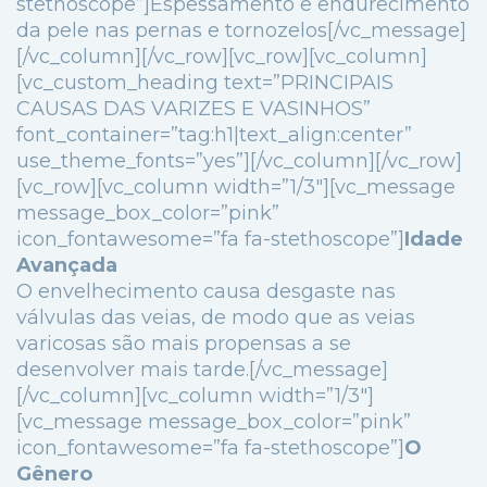
stethoscope”]Espessamento e endurecimento
da pele nas pernas e tornozelos[/vc_message]
[/vc_column][/vc_row][vc_row][vc_column]
[vc_custom_heading text=”PRINCIPAIS
CAUSAS DAS VARIZES E VASINHOS”
font_container=”tag:h1|text_align:center”
use_theme_fonts=”yes”][/vc_column][/vc_row]
[vc_row][vc_column width=”1/3″][vc_message
message_box_color=”pink”
icon_fontawesome=”fa fa-stethoscope”]
Idade
Avançada
O envelhecimento causa desgaste nas
válvulas das veias, de modo que as veias
varicosas são mais propensas a se
desenvolver mais tarde.[/vc_message]
[/vc_column][vc_column width=”1/3″]
[vc_message message_box_color=”pink”
icon_fontawesome=”fa fa-stethoscope”]
O
Gênero