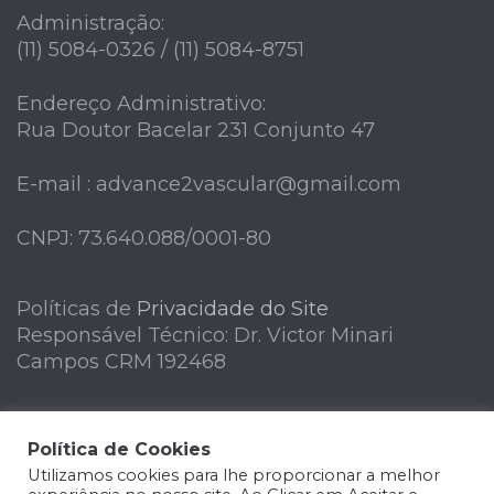
Administração:
(11) 5084-0326 / (11) 5084-8751
Endereço Administrativo:
Rua Doutor Bacelar 231 Conjunto 47
E-mail : advance2vascular@gmail.com
CNPJ: 73.640.088/0001-80
Políticas de
Privacidade do Site
Responsável Técnico: Dr. Victor Minari
Campos CRM 192468
Política de Cookies
Utilizamos cookies para lhe proporcionar a melhor